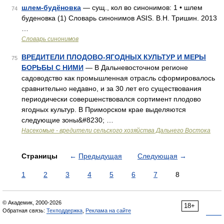
шлем-будёновка
— сущ., кол во синонимов: 1 • шлем
74
буденовка (1) Словарь синонимов ASIS. В.Н. Тришин. 2013
…
Словарь синонимов
ВРЕДИТЕЛИ ПЛОДОВО-ЯГОДНЫХ КУЛЬТУР И МЕРЫ
75
БОРЬБЫ С НИМИ
— В Дальневосточном регионе
садоводство как промышленная отрасль сформировалось
сравнительно недавно, и за 30 лет его существования
периодически совершенствовался сортимент плодово
ягодных культур. В Приморском крае выделяются
следующие зоны&#8230; …
Насекомые - вредители сельского хозяйства Дальнего Востока
Страницы
←
Предыдущая
Следующая
→
1
2
3
4
5
6
7
8
© Академик, 2000-2026
18+
Обратная связь:
Техподдержка
,
Реклама на сайте